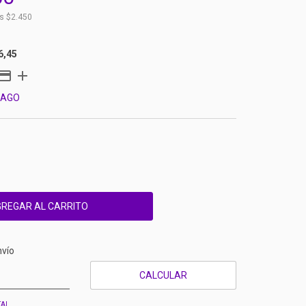
os
$2.450
6,45
PAGO
CP:
CAMBIAR CP
nvío
CALCULAR
TAL