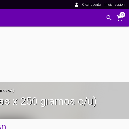
Crear cuenta
Iniciar sesión
0
amos c/u)
as x 250 gramos c/u)
50