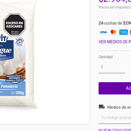
Precio sin impuest
24
cuotas de
$29
VER MEDIOS DE 
Cantidad
Entregas para el 
Medios de e
NO SÉ MI CÓDIGO POS