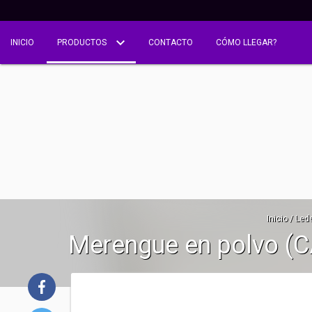
INICIO
PRODUCTOS
CONTACTO
CÓMO LLEGAR?
Inicio
/
Lede
Merengue en polvo (C