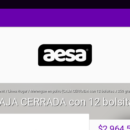
vit
/
Línea Hogar
/
Merengue en polvo (CAJA CERRADA con 12 bolsitas x 250 gr
AJA CERRADA con 12 bolsit
$2.964,