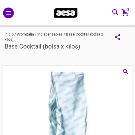
0
Inicio
/
Aromitalia
/
Indispensables
/
Base Cocktail (bolsa x
kilos)
Base Cocktail (bolsa x kilos)